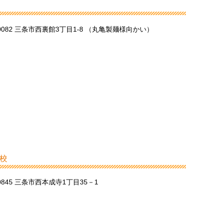
-0082 三条市西裏館3丁目1-8 （丸亀製麺様向かい）
校
-0845 三条市西本成寺1丁目35－1