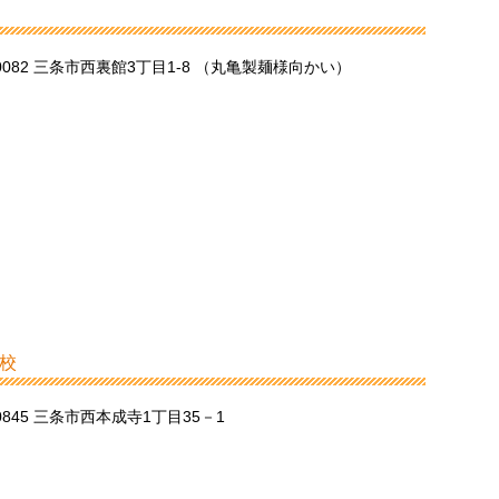
-0082 三条市西裏館3丁目1-8 （丸亀製麺様向かい）
校
-0845 三条市西本成寺1丁目35－1