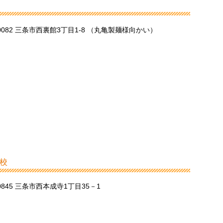
-0082 三条市西裏館3丁目1-8 （丸亀製麺様向かい）
校
-0845 三条市西本成寺1丁目35－1