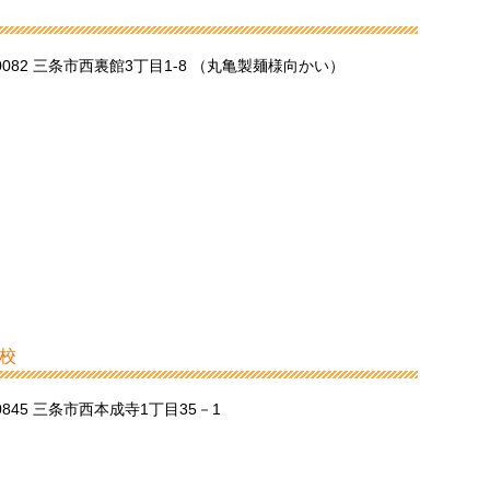
-0082 三条市西裏館3丁目1-8 （丸亀製麺様向かい）
校
-0845 三条市西本成寺1丁目35－1