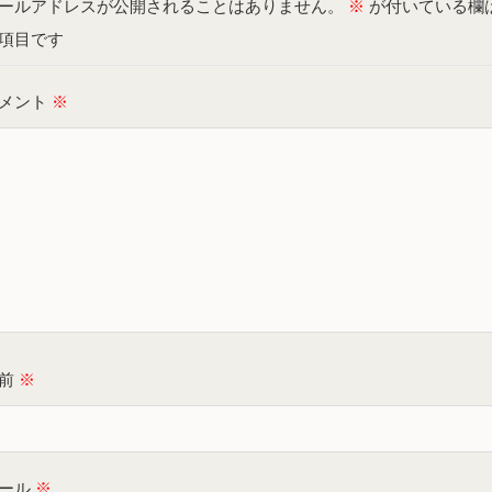
ールアドレスが公開されることはありません。
※
が付いている欄
項目です
メント
※
名前
※
ール
※