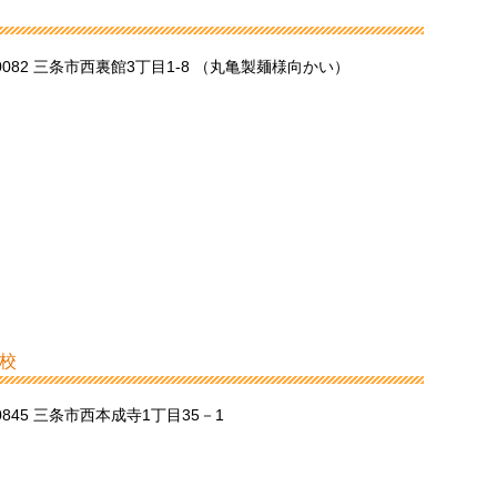
-0082 三条市西裏館3丁目1-8 （丸亀製麺様向かい）
校
-0845 三条市西本成寺1丁目35－1